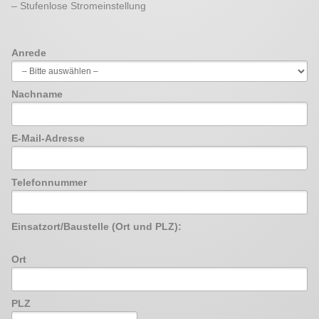
– Stufenlose Stromeinstellung
Anrede
Nachname
E-Mail-Adresse
Telefonnummer
Einsatzort/Baustelle (Ort und PLZ):
Ort
PLZ