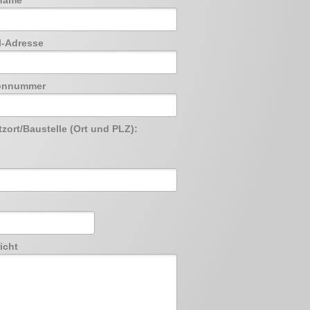
name
l-Adresse
fonnummer
tzort/Baustelle (Ort und PLZ):
icht