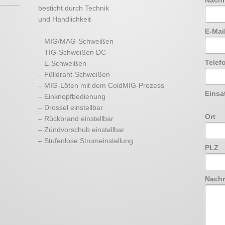
Nach
besticht durch Technik
und Handlichkeit
E-Mai
– MIG/MAG-Schweißen
– TIG-Schweißen DC
Tele
– E-Schweißen
– Fülldraht-Schweißen
– MIG-Löten mit dem ColdMIG-Prozess
Einsa
– Einknopfbedienung
– Drossel einstellbar
Ort
– Rückbrand einstellbar
– Zündvorschub einstellbar
– Stufenlose Stromeinstellung
PLZ
Nachr