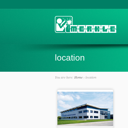
location
You are here:
Home
›
location